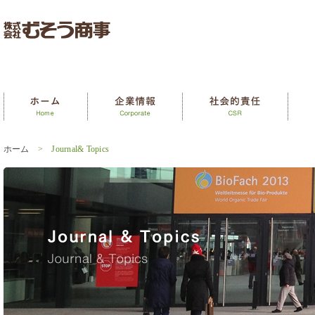
ホーム
> Journal& Topics