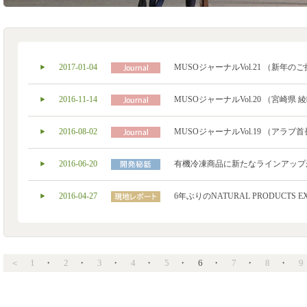
2017-01-04
MUSOジャーナルVol.21 （新年
2016-11-14
MUSOジャーナルVol.20 （宮崎県 綾
2016-08-02
MUSOジャーナルVol.19 （アラブ
2016-06-20
有機冷凍商品に新たなラインアップ
2016-04-27
6年ぶりのNATURAL PRODUCTS E
＜
1
・
2
・
3
・
4
・
5
・
6
・
7
・
8
・
9