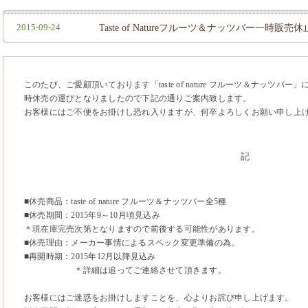
2015-09-24
Taste of Natureフルーツ＆ナッツバー一時販
このたび、ご愛顧頂いております「taste of nature フルーツ＆ナッツ
時休売の運びとなりましたので下記の通りご案内致します。
お客様にはご不便をお掛けし恐れ入りますが、何卒よろしくお願い申し上
記
■休売商品：taste of nature フルーツ＆ナッツバー全5種
■休売期間：2015年9～10月頃見込み
＊現在庫完売次第となりますので前後する可能性があります。
■休売理由：メーカー事情によるスペック変更準備の為。
■再開時期：2015年12月以降見込み
＊詳細は追ってご連絡させて頂きます。
お客様にはご迷惑をお掛けしますことを、心よりお詫び申し上げます。