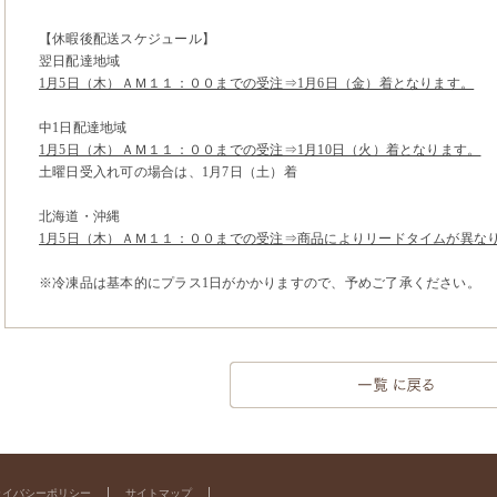
【休暇後配送スケジュール】
翌日配達地域
1月5日（木）ＡＭ１１：００までの受注⇒1月6日（金）着となります。
中1日配達地域
1月5日（木）ＡＭ１１：００までの受注⇒1月10日（火）着となります。
土曜日受入れ可の場合は、1月7日（土）着
北海道・沖縄
1月5日（木）ＡＭ１１：００までの受注⇒商品によりリードタイムが異な
※冷凍品は基本的にプラス1日がかかりますので、予めご了承ください。
ライバシーポリシー
サイトマップ