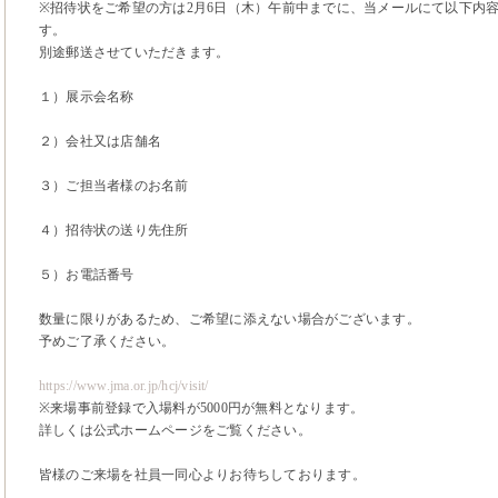
※招待状をご希望の方は2月6日（木）午前中までに、当メールにて以下内
す。
別途郵送させていただきます。
１）展示会名称
２）会社又は店舗名
３）ご担当者様のお名前
４）招待状の送り先住所
５）お電話番号
数量に限りがあるため、ご希望に添えない場合がございます。
予めご了承ください。
https://www.jma.or.jp/hcj/visit/
※来場事前登録で入場料が5000円が無料となります。
詳しくは公式ホームページをご覧ください。
皆様のご来場を社員一同心よりお待ちしております。