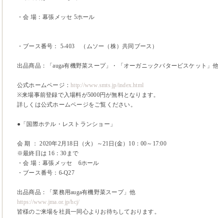
・会 場：幕張メッセ 5ホール
・ブース番号： 5-403 （ムソー（株）共同ブース）
出品商品：「auga有機野菜スープ」・「オーガニックバタービスケット」
公式ホームページ：
http://www.smts.jp/index.html
※来場事前登録で入場料が5000円が無料となります。
詳しくは公式ホームページをご覧ください。
●「国際ホテル・レストランショー」
会 期 ： 2020年2月18日（火）～21日(金）10：00～17:00
※最終日は 16：30まで
・会 場：幕張メッセ 6ホール
・ブース番号：6-Q27
出品商品：「業務用auga有機野菜スープ」他
https://www.jma.or.jp/hcj/
皆様のご来場を社員一同心よりお待ちしております。