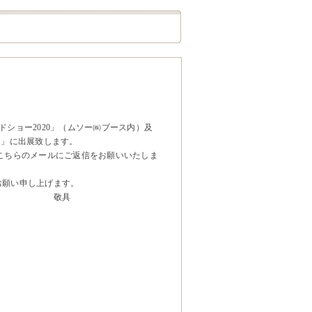
ードショー2020」（ムソー㈱ブース内）及
ョー」に出展致します。
こちらのメールにご返信をお願いいたしま
お願い申し上げます。
具