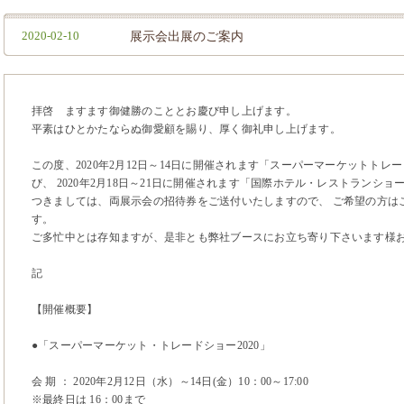
2020-02-10
展示会出展のご案内
拝啓 ますます御健勝のこととお慶び申し上げます。
平素はひとかたならぬ御愛顧を賜り、厚く御礼申し上げます。
この度、2020年2月12日～14日に開催されます「スーパーマーケットトレ
び、 2020年2月18日～21日に開催されます「国際ホテル・レストランシ
つきましては、両展示会の招待券をご送付いたしますので、 ご希望の方は
す。
ご多忙中とは存知ますが、是非とも弊社ブースにお立ち寄り下さいます様
敬
記
【開催概要】
●「スーパーマーケット・トレードショー2020」
会 期 ： 2020年2月12日（水）～14日(金）10：00～17:00
※最終日は 16：00まで