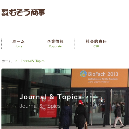
ホーム
> Journal& Topics